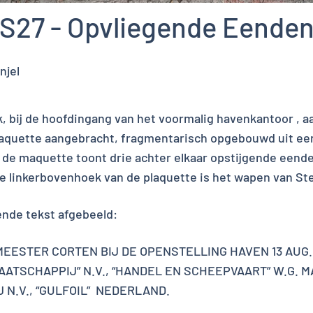
S27 - Opvliegende Eende
njel
k, bij de hoofdingang van het voormalig havenkantoor , a
aquette aangebracht, fragmentarisch opgebouwd uit een 
p de maquette toont drie achter elkaar opstijgende eend
de linkerbovenhoek van de plaquette is het wapen van St
ende tekst afgebeeld:
STER CORTEN BIJ DE OPENSTELLING HAVEN 13 AUG. 19
TSCHAPPIJ” N.V., “HANDEL EN SCHEEPVAART” W.G. M
 N.V., “GULFOIL” NEDERLAND.