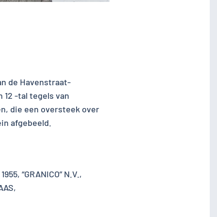
n
an de Havenstraat-
12 -tal tegels van
en, die een oversteek over
ein afgebeeld.
55, “GRANICO” N.V.,
AAS,