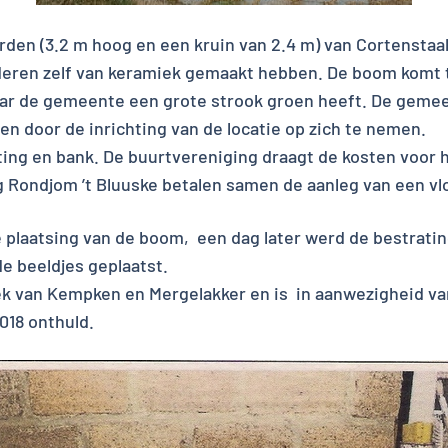
den (3.2 m hoog en een kruin van 2.4 m) van Cortenstaal
deren zelf van keramiek gemaakt hebben. De boom komt t
r de gemeente een grote strook groen heeft. De gemee
 door de inrichting van de locatie op zich te nemen.
ting en bank. De buurtvereniging draagt de kosten voor 
g Rondjom ’t Bluuske betalen samen de aanleg van een vl
plaatsing van de boom, een dag later werd de bestratin
e beeldjes geplaatst.
oek van Kempken en Mergelakker en is in aanwezigheid v
018 onthuld.