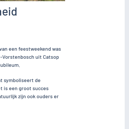
heid
n van een feestweekend was
n-Vorstenbosch uit Catsop
jubileum.
t symboliseert de
t is een groot succes
urlijk zijn ook ouders er