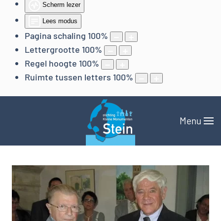
Scherm lezer
Lees modus
Pagina schaling
100
%
Lettergrootte
100
%
Regel hoogte
100
%
Ruimte tussen letters
100
%
Menu