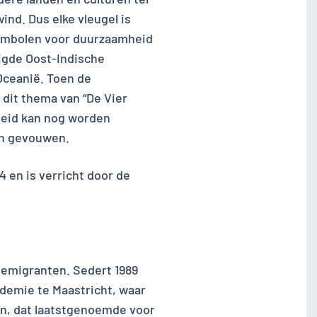
ind. Dus elke vleugel is
 symbolen voor duurzaamheid
igde Oost-Indische
Oceanië. Toen de
 dit thema van “De Vier
rheid kan nog worden
ijn gevouwen.
 en is verricht door de
 emigranten. Sedert 1989
ademie te Maastricht, waar
jn, dat laatstgenoemde voor