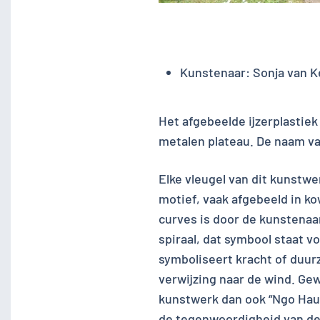
Kunstenaar:
Sonja van K
Het afgebeelde ijzerplastiek
metalen plateau. De naam va
Elke vleugel van dit kunstw
motief, vaak afgebeeld in k
curves is door de kunstenaar
spiraal, dat symbool staat v
symboliseert kracht of duu
verwijzing naar de wind. Gew
kunstwerk dan ook “Ngo Hau
de tegenwoordigheid van de w