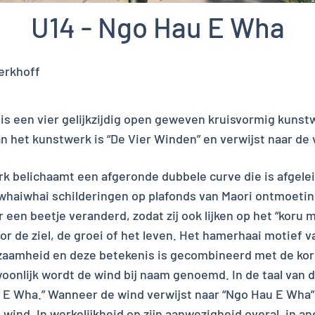
U14 - Ngo Hau E Wha
erkhoff
 is een vier gelijkzijdig open geweven kruisvormig kunst
n het kunstwerk is “De Vier Winden” en verwijst naar de 
erk belichaamt een afgeronde dubbele curve die is afgele
owhaiwhai schilderingen op plafonds van Maori ontmoetin
 een beetje veranderd, zodat zij ook lijken op het “koru 
oor de ziel, de groei of het leven. Het hamerhaai motief 
rzaamheid en deze betekenis is gecombineerd met de kor
oonlijk wordt de wind bij naam genoemd. In de taal van de
 E Wha.” Wanneer de wind verwijst naar “Ngo Hau E Wha”
ind. In werkelijkheid op zijn aanwezigheid overal, in an