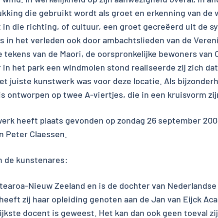
ukking die gebruikt wordt als groet en erkenning van de w
 in die richting, of cultuur, een groet gecreëerd uit de
s in het verleden ook door ambachtslieden van de Veren
tekens van de Maori, de oorspronkelijke bewoners van 
in het park een windmolen stond realiseerde zij zich dat
et juiste kunstwerk was voor deze locatie. Als bijzonde
is ontworpen op twee A-viertjes, die in een kruisvorm z
werk heeft plaats gevonden op zondag 26 september 2004
n Peter Claessen.
n de kunstenares:
otearoa-Nieuw Zeeland en is de dochter van Nederlandse
heeft zij haar opleiding genoten aan de Jan van Eijck Ac
jkste docent is geweest. Het kan dan ook geen toeval zi