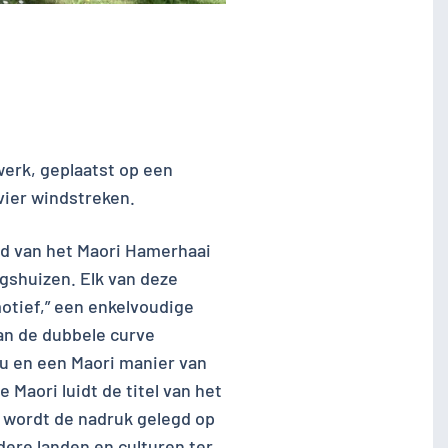
werk, geplaatst op een
vier windstreken.
id van het Maori Hamerhaai
gshuizen. Elk van deze
motief,” een enkelvoudige
van de dubbele curve
u en een Maori manier van
 Maori luidt de titel van het
 wordt de nadruk gelegd op
dere landen en culturen ter