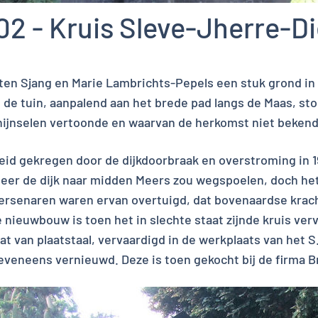
2 - Kruis Sleve-Jherre-D
chten Sjang en Marie Lambrichts-Pepels een stuk grond in 
 de tuin, aanpalend aan het brede pad langs de Maas, st
jnselen vertoonde en waarvan de herkomst niet bekend 
heid gekregen door de dijkdoorbraak en overstroming in 
eer de dijk naar midden Meers zou wegspoelen, doch het 
eersenaren waren ervan overtuigd, dat bovenaardse krac
 nieuwbouw is toen het in slechte staat zijnde kruis ve
at van plaatstaal, vervaardigd in de werkplaats van het S
eveneens vernieuwd. Deze is toen gekocht bij de firma Br