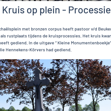
 Kruis op plein - Processi
ichaëlsplein met bronzen corpus heeft pastoor v/d Beuken
n als rustplaats tijdens de kruisprocessies. Het kruis kw
 heeft gediend. In de uitgave “ Kleine Monumentenboekje”
milie Hennekens-Körvers had gediend.