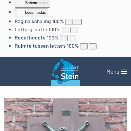
Scherm lezer
Lees modus
Pagina schaling
100
%
Lettergrootte
100
%
Regel hoogte
100
%
Ruimte tussen letters
100
%
Menu