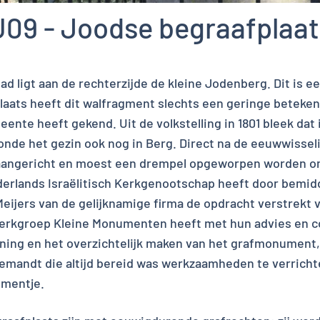
U09 - Joodse begraafplaat
ad ligt aan de rechterzijde de kleine Jodenberg. Dit is e
plaats heeft dit walfragment slechts een geringe beteke
ente heeft gekend. Uit de volkstelling in 1801 bleek da
nde het gezin ook nog in Berg. Direct na de eeuwwisseli
 aangericht en moest een drempel opgeworpen worden om
derlands Israëlitisch Kerkgenootschap heeft door bemid
Meijers van de gelijknamige firma de opdracht verstrekt
erkgroep Kleine Monumenten heeft met hun advies en 
ning en het overzichtelijk maken van het grafmonument, 
Demandt die altijd bereid was werkzaamheden te verricht
umentje.