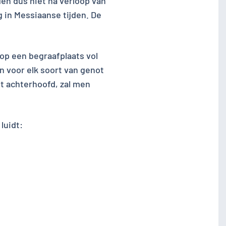
en dus niet na verloop van
 in Messiaanse tijden. De
op een begraafplaats vol
n voor elk soort van genot
et achterhoofd, zal men
luidt: