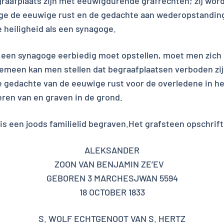
raafplaats zijn met eeuwigdurende grafrechten; zij word
ege de eeuwige rust en de gedachte aan wederopstanding
 heiligheid als een synagoge.
een synagoge eerbiedig moet opstellen, moet men zich 
gemeen kan men stellen dat begraafplaatsen verboden zij
de gedachte van de eeuwige rust voor de overledene in h
eren van en graven in de grond.
is een joods familielid begraven.Het grafsteen opschrift 
ALEKSANDER
ZOON VAN BENJAMIN ZE’EV
GEBOREN 3 MARCHESJWAN 5594
18 OCTOBER 1833
S. WOLF ECHTGENOOT VAN S. HERTZ