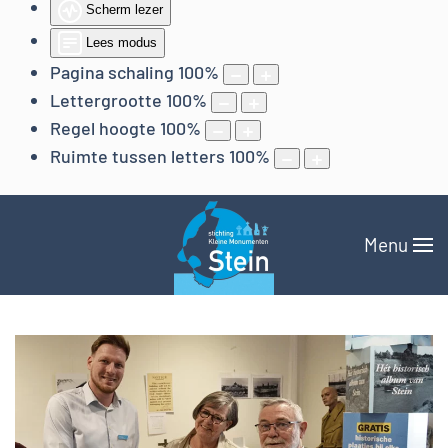
Scherm lezer
Lees modus
Pagina schaling
100
%
Lettergrootte
100
%
Regel hoogte
100
%
Ruimte tussen letters
100
%
Menu