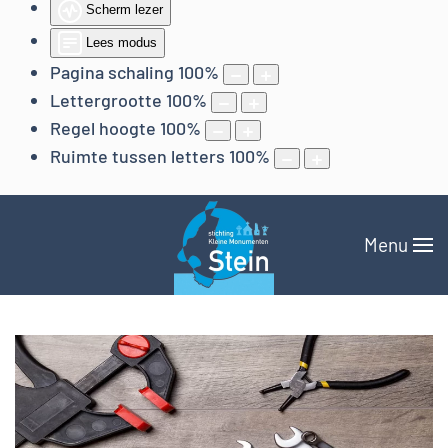
Scherm lezer
Lees modus
Pagina schaling
100
%
Lettergrootte
100
%
Regel hoogte
100
%
Ruimte tussen letters
100
%
Menu