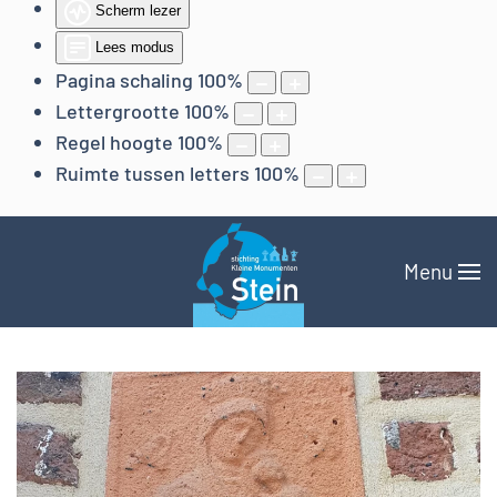
Scherm lezer
Lees modus
Pagina schaling
100
%
Lettergrootte
100
%
Regel hoogte
100
%
Ruimte tussen letters
100
%
Menu