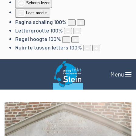
Scherm lezer
Lees modus
Pagina schaling
100
%
Lettergrootte
100
%
Regel hoogte
100
%
Ruimte tussen letters
100
%
Menu