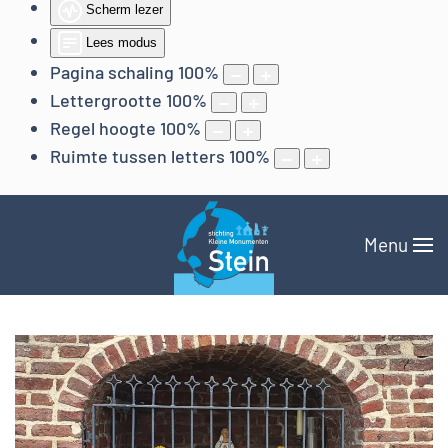
Scherm lezer
Lees modus
Pagina schaling
100
%
Lettergrootte
100
%
Regel hoogte
100
%
Ruimte tussen letters
100
%
Menu