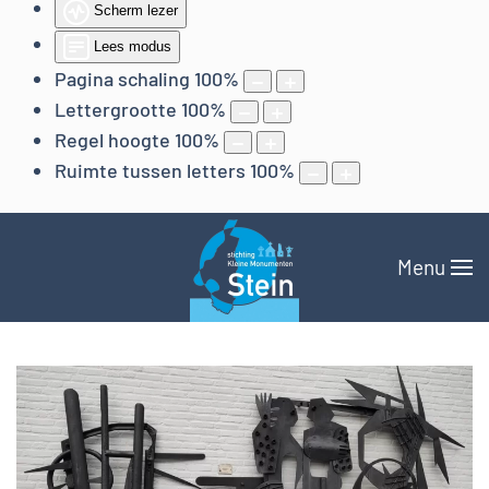
Scherm lezer
Lees modus
Pagina schaling
100
%
Lettergrootte
100
%
Regel hoogte
100
%
Ruimte tussen letters
100
%
Menu